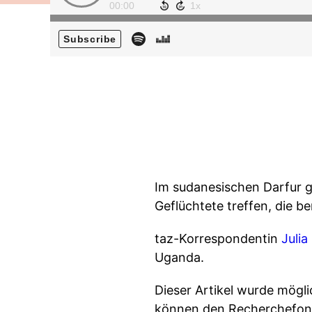
00:00
Subscribe
Im sudanesischen Darfur ge
Geflüchtete treffen, die be
taz-Korrespondentin
Juli
Uganda.
Dieser Artikel wurde mögli
können den Recherchefonds