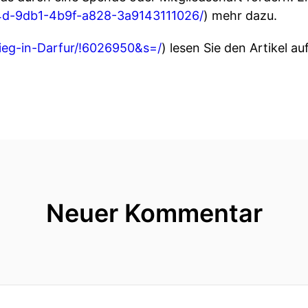
b4d-9db1-4b9f-a828-3a9143111026/
) mehr dazu.
rieg-in-Darfur/!6026950&s=/
) lesen Sie den Artikel au
Neuer Kommentar